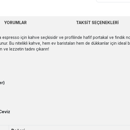
YORUMLAR
TAKSIT SEÇENEKLERI
 espresso için kahve seçkisidir ve profilinde hafif portakal ve fındık n
ulunur. Bu nitelikli kahve, hem ev baristaları hem de dükkanlar için ideal
 ve lezzetin tadını çıkarın!
er)
 Ceviz