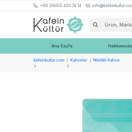
+90 (0850) 420 74 14
info@kafeinkultur.c
Ana Sayfa
Hakkımızd
kafeinkultur.com
Kahveler
Nitelikli Kahve