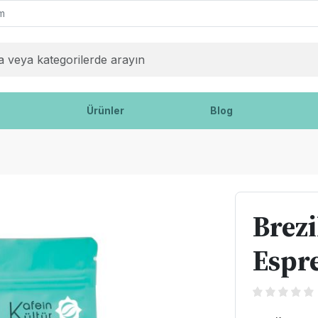
om
a
Ürünler
Blog
Brezi
Espr