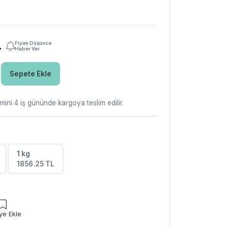
L
Fiyatı Düşünce
Haber Ver
Sepete Ekle
ini 4 iş gününde kargoya teslim edilir.
1 kg
1856.25 TL
ye Ekle