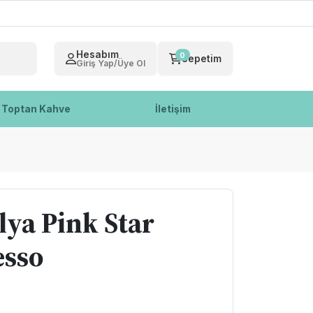
Hesabım
0
Sepetim
Giriş Yap/Üye Ol
Toptan Kahve
İletişim
lya Pink Star
esso