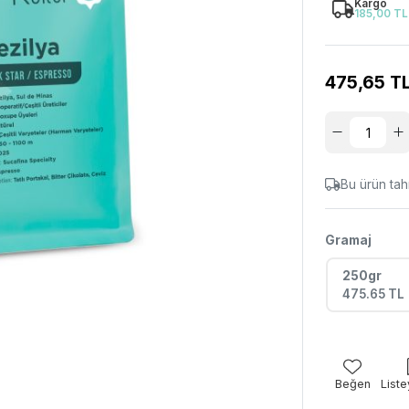
Kargo
185,00 TL
475,65 T
Bu ürün tahm
Gramaj
250gr
475.65 TL
Beğen
Liste