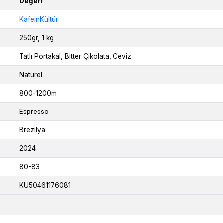
Değeri
KafeinKültür
250gr, 1 kg
Tatlı Portakal, Bitter Çikolata, Ceviz
Natürel
800-1200m
Espresso
Brezilya
2024
80-83
KU50461176081