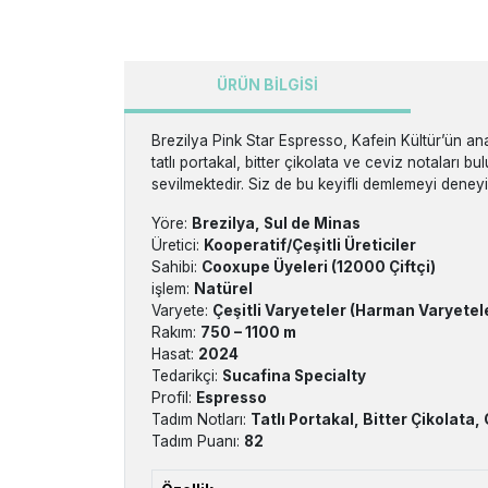
ÜRÜN BILGISI
Brezilya Pink Star Espresso, Kafein Kültür’ün ana
tatlı portakal, bitter çikolata ve ceviz notaları b
sevilmektedir. Siz de bu keyifli demlemeyi deneyin
Yöre:
Brezilya, Sul de Minas
Üretici:
Kooperatif/Çeşitli Üreticiler
Sahibi:
Cooxupe Üyeleri (12000 Çiftçi)
işlem:
Natürel
Varyete:
Çeşitli Varyeteler (Harman Varyetel
Rakım:
750 – 1100 m
Hasat:
2024
Tedarikçi:
Sucafina Specialty
Profil:
Espresso
Tadım Notları:
Tatlı Portakal, Bitter Çikolata,
Tadım Puanı:
82