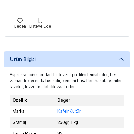
Beğen
Listeye Ekle
Ürün Bilgisi
Espresso için standart bir lezzet profilini temsil eder, her
zaman tek yöre kahvesidir, kendini hasattan hasata yeniler,
tazeler, lezzette stabillik vaat eder!
Özellik
Değeri
Marka
KafeinKültür
Gramaj
250gr, 1 kg
Tadım Puanı
83