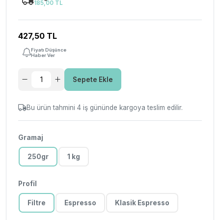
185,00 TL
427,50 TL
Fiyatı Düşünce
Haber Ver
Sepete Ekle
Bu ürün tahmini 4 iş gününde kargoya teslim edilir.
Gramaj
250gr
1 kg
Profil
Filtre
Espresso
Klasik Espresso